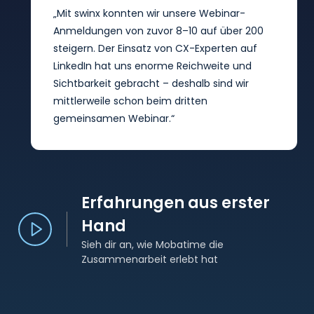
„Mit swinx konnten wir unsere Webinar-
Anmeldungen von zuvor 8–10 auf über 200
steigern. Der Einsatz von CX-Experten auf
LinkedIn hat uns enorme Reichweite und
Sichtbarkeit gebracht – deshalb sind wir
mittlerweile schon beim dritten
gemeinsamen Webinar.“
Erfahrungen aus erster
Hand
Sieh dir an, wie Mobatime die
Zusammenarbeit erlebt hat