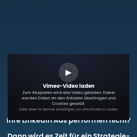
▶
Casestudy „Mobatime“
Vimeo-Video laden
Zum Abspielen wird das Video geladen. Dabei
werden Daten an den Anbieter übertragen und
Bisher erreichen Sie nur
Cookies gesetzt.
Oder oben im Banner einwilligen, um alle Inhalte zu laden.
Bestandskund:innen über Mail?
Ihre LinkedIn Ads performen nicht?
Dann wird es Zeit für ein Strategie-